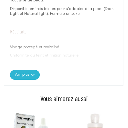
Tout type de peau.
Disponible en trois teintes pour s’adapter à la peau (Dark,
Light et Natural light). Formule unisexe.
Résultats
Visage protégé et revitalisé.
Uniformité du teint et finition naturelle.
Blurring effect. Rides d’expression et imperfections
instantanément estompées.
expand_more
Voir plus
Peau douce et veloutée.
Actifs significatifs
Vous aimerez aussi
Prix
Prix
PURE BAMBOO :
actif naturel
anti-âge
qui
combat le vieillissement prématuré et aide à prévenir le