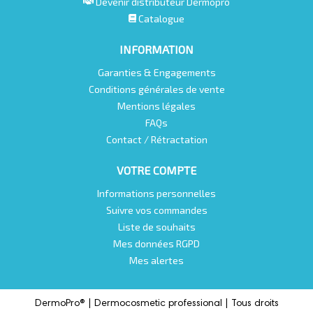
Devenir distributeur Dermopro
Catalogue
EXTRAITS DE GINSENG ET DE CAMOMILLE
:
anti-fatigue.
Hydratent et retardent le vieillissement
INFORMATION
cutané en améliorant l’élasticité. Régénère les cellules et
apporte les éléments nutritifs nécessaires pour un bon
Garanties & Engagements
équilibre cutané.
Conditions générales de vente
Mentions légales
FAQs
Contact / Rétractation
VOTRE COMPTE
Informations personnelles
Suivre vos commandes
Liste de souhaits
Mes données RGPD
Mes alertes
DermoPro® |
Dermocosmetic professional |
Tous droits