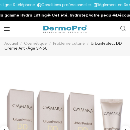
gne & téléphone
Conditions professionnelles
Règlement en 3x san
amme Hydra Lifting
☀️ Cet été, hydratez votre peau
☀️
Découvrez
Accueil
Cosmétique
Problème cutané
UrbanProtect DD
Crème Anti-Âge SPF50