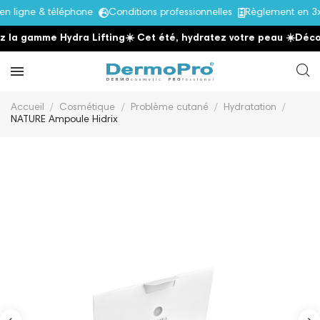
ligne & téléphone
Conditions professionnelles
Règlement en 3x 
la gamme Hydra Lifting
☀️ Cet été, hydratez votre peau
☀️
Découv
Accueil
Cosmétique
Problème cutané
Hydratation
NATURE Ampoule Hidrix