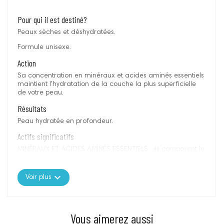
Pour qui il est destiné?
Peaux sèches et déshydratées.
Formule unisexe.
Action
Sa concentration en minéraux et acides aminés essentiels
maintient l'hydratation de la couche la plus superficielle
de votre peau.
Résultats
Peau hydratée en profondeur.
Actifs significatifs
MINÉRAUX ET ACIDES AMINÉS ESSENTIELS : ils composent le
film hydrolipidique de la peau et recouvrent la totalité de
la surface de l'épiderme, jouant le rôle d'éponges en
expand_more
maintenant l'eau dans la couche cornée.
Voir plus
Vous aimerez aussi