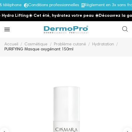
téléphone
Conditions professionnelles
Règlement en 3x sans fra
dra Lifting
☀️ Cet été, hydratez votre peau
☀️
Découvrez la gamm
Accueil
Cosmétique
Problème cutané
Hydratation
PURIFYING Masque oxygénant 150ml