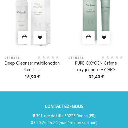
Peau radieuse et lumineuse.
Actifs significatifs
RIBOXYL® :
actif naturel qui stimule la respiration
cellulaire.
CASMARA
CASMARA
Deep Cleanser multifonction
PURE OXYGEN Crème
3 en 1 -...
oxygénante HYDRO
TENSIOACTIF :
nettoie la peau en profondeur.
15,90 €
32,40 €
HUILE D'AVOCAT :
émollient.
CONTACTEZ-NOUS
301, rue de Lille 59223 Roncq (FR)
03.20.24.24.26 (numéro non surtaxé)