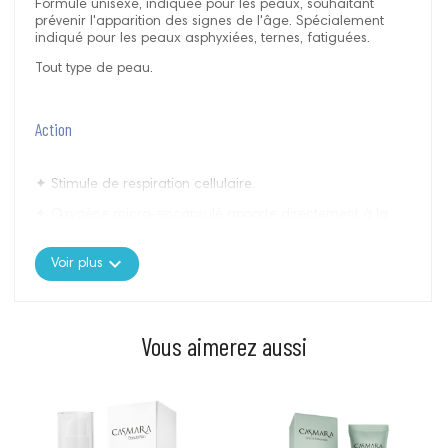
Formule unisexe, indiquée pour les peaux, souhaitant
prévenir l'apparition des signes de l'âge. Spécialement
indiqué pour les peaux asphyxiées, ternes, fatiguées.
Tout type de peau.
Action
✦ Stimule de respiration cellulaire.
✦ Oxygène micro-encapsulé apporte directement à la
cellule.
expand_more
✦ Activité cellulaire multipliée par 3.
Voir plus
✦ Division cellulaire améliorée de 20%.
✦ 4-en-1 : nettoie, purifie, tonifie et apporte de tout
Vous aimerez aussi
l’oxygène dont votre besoin a besoin.
Résultats
Prix
Prix