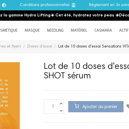
e
Conditions professionnelles
Règlement en 3x san
 gamme Hydra Lifting
☀️ Cet été, hydratez votre peau
☀️
Découvre
SMÉTIQUE
MASQUE
NEEDLING
MATÉRIEL
CASMARA
ACTIF
hes et flyers
Doses d'essai
Lot de 10 doses d'essai Sensations V
Lot de 10 doses d'ess
SHOT sérum
Ajouter au panier