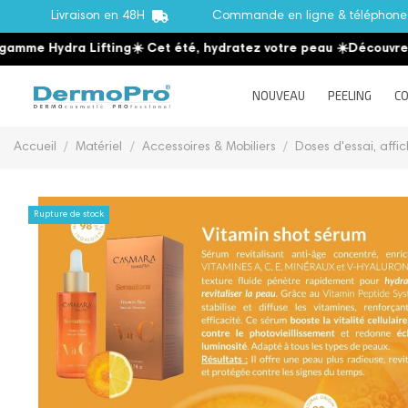
Livraison en 48H
Commande en ligne & téléphon
me Hydra Lifting
☀️ Cet été, hydratez votre peau
☀️
Découvrez la
NOUVEAU
PEELING
CO
Accueil
Matériel
Accessoires & Mobiliers
Doses d'essai, affic
Rupture de stock