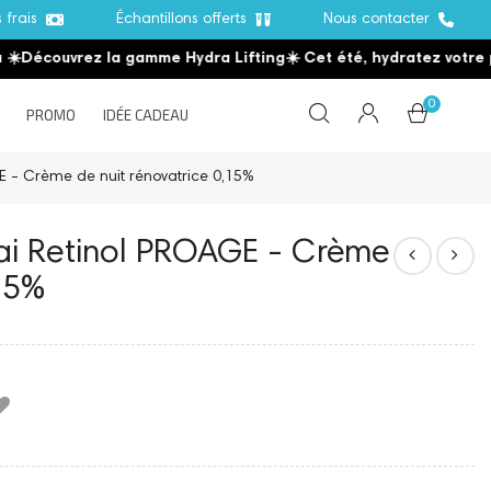
s frais
Échantillons offerts
Nous contacter
Découvrez la gamme Hydra Lifting
☀️ Cet été, hydratez votre pe
0
PROMO
IDÉE CADEAU
E - Crème de nuit rénovatrice 0,15%
sai Retinol PROAGE - Crème
,15%