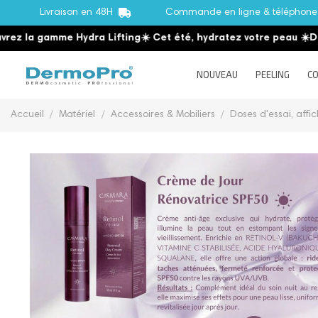
Livraison en 48H
Commande en ligne & téléphon
z la gamme Hydra Lifting
☀️ Cet été, hydratez votre peau
☀️
Déco
NOUVEAU
PEELING
CO
Accueil
Matériel
Accessoires & Mobiliers
Doses d'essai, affic