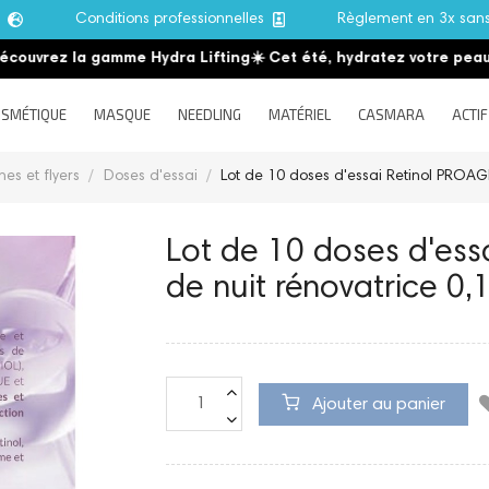
e
Conditions professionnelles
Règlement en 3x san
uvrez la gamme Hydra Lifting
☀️ Cet été, hydratez votre peau
☀️
SMÉTIQUE
MASQUE
NEEDLING
MATÉRIEL
CASMARA
ACTIF
hes et flyers
Doses d'essai
Lot de 10 doses d'essai Retinol PROAG
Lot de 10 doses d'es
de nuit rénovatrice 0
Ajouter au panier