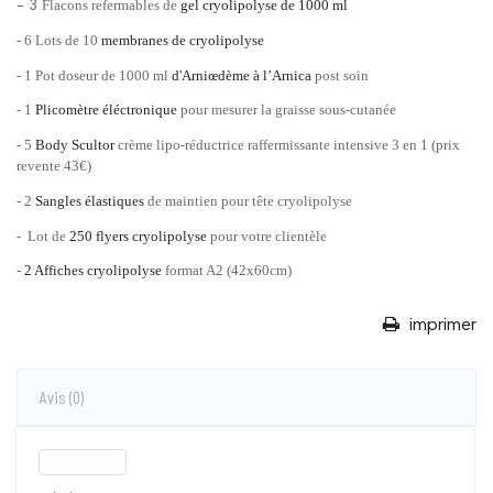
Flacons refermables de
gel cryolipolyse de 1000 ml
- 3
- 6 Lots de 10
membranes de cryolipolyse
- 1 Pot doseur de 1000 ml
d'Arniœdème à l’Arnica
post soin
- 1
Plicomètre éléctronique
pour mesurer la graisse sous-cutanée
- 5
Body Scultor
crème lipo-réductrice raffermissante intensive 3 en 1 (prix
revente 43€)
- 2
Sangles élastiques
de maintien pour tête cryolipolyse
- Lot de
250 flyers
cryolipolyse
pour votre clientèle
-
2 Affiches
cryolipolyse
format A2 (42x60cm)
imprimer
Avis
(0)