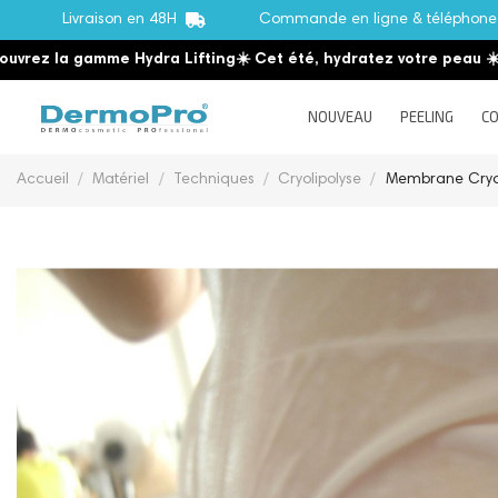
Livraison en 48H
Commande en ligne & téléphon
ez la gamme Hydra Lifting
☀️ Cet été, hydratez votre peau
☀️
Déc
NOUVEAU
PEELING
CO
Accueil
Matériel
Techniques
Cryolipolyse
Membrane Cryol