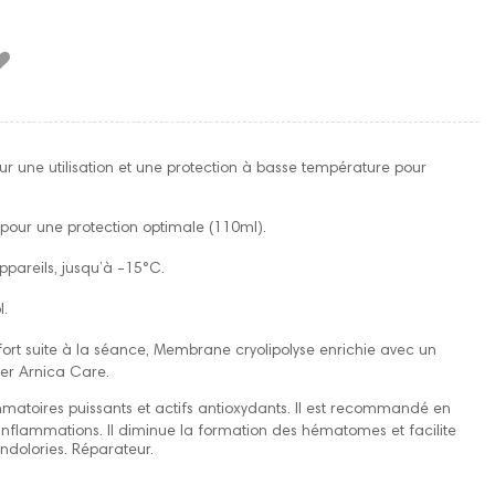
 une utilisation et une protection à basse température pour
pour une protection optimale (110ml).
pareils, jusqu’à -15°C.
l.
ort suite à la séance, M
embrane cryolipolyse
enrichie avec un
er Arnica Care.
mmatoires puissants
et actifs antioxydants
. Il est recommandé en
nflammations. Il diminue la formation des hématomes et facilite
endolories. Réparateur.