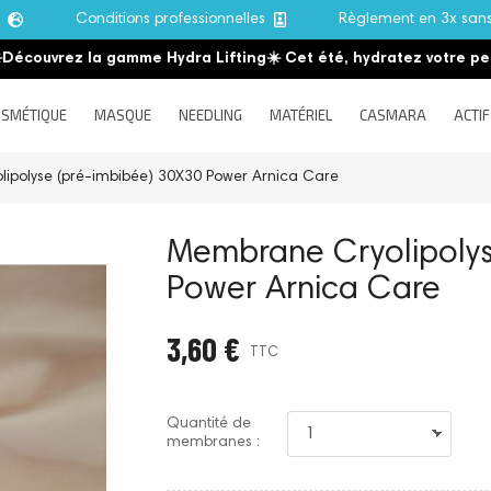
e
Conditions professionnelles
Règlement en 3x san
ouvrez la gamme Hydra Lifting
☀️ Cet été, hydratez votre peau
SMÉTIQUE
MASQUE
NEEDLING
MATÉRIEL
CASMARA
ACTIF
ipolyse (pré-imbibée) 30X30 Power Arnica Care
Membrane Cryolipolys
Power Arnica Care
3,60 €
TTC
Quantité de
membranes :