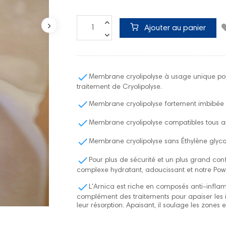
Ajouter au panier

Membrane cryolipolyse à usage unique pour
traitement de Cryolipolyse.

Membrane cryolipolyse
fortement imbibée 

Membrane cryolipolyse
compatibles tous ap

Membrane cryolipolyse
sans Éthylène glyco

Pour plus de sécurité et un plus grand conf
complexe hydratant, adoucissant et notre Pow

L'Arnica est riche en composés anti-infla
complément des traitements pour apaiser les i
leur résorption. Apaisant, il soulage les zones 