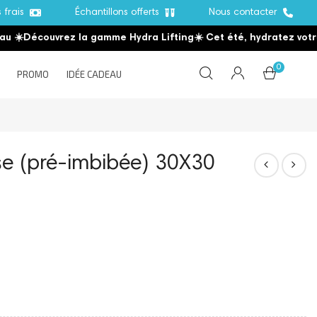
s frais
Échantillons offerts
Nous contacter
☀️
Découvrez la gamme Hydra Lifting
☀️ Cet été, hydratez votre p
0
PROMO
IDÉE CADEAU
e (pré-imbibée) 30X30