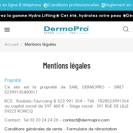
n ligne & téléphone
Conditions professionnelles
Règlement en 3
ez la gamme Hydra Lifting
☀️ Cet été, hydratez votre peau
☀️
Déc
Accueil
Mentions légales
Mentions légales
Propriété
Ce site est la propriété de SARL DERMOPRO - SIRET :
52399135400011
RCS : Roubaix-Tourcoing B 523 991 354 - TVA : FR28523991354
au capital social de 597 460 € - Siège social : 301 RUE DE LILLE
59223 RONCQ
Contact : Tel 03 20 24 24 26 -
contact@dermopro.com
Conditions générales de vente
-
Formulaire de rétractation