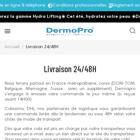
en ligne & téléphone
Conditions professionnelles
Règlement en 
rez la gamme Hydra Lifting
☀️ Cet été, hydratez votre peau
☀️
Dé
Accueil
Livraison 24/48H
Livraison 24/48H
Nous livrons partout en France métropolitaine, corse (DOM-TOM,
Belgique, Allemagne, Suisse... avec un supplément). Dermopro
s'engage à envoyer votre commande le jour même (si reçue
avant 14H00).
Colissimo, DHL, nos partenaires de logistique vous garantissent
une commande livrée dès le lendemain ou sous 48h selon votre
choix de mode de transport.
Dès que votre colis est pris en charge par notre transporteur vous
recevrez un e-mail avec un lien direct sur le site du transporteur.
Vous pouvez ainsi suivre en temps réel la livraison de votre colis.