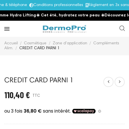
e & téléphone
Conditions professionnelles
Règlement en 3x sans
me Hydra Lifting
☀️ Cet été, hydratez votre peau
☀️
Découvrez l
Accueil
Cosmétique
Zone d'application
Compléments
Alim.
CREDIT CARD PARNI 1
CREDIT CARD PARNI 1
110,40 €
TTC