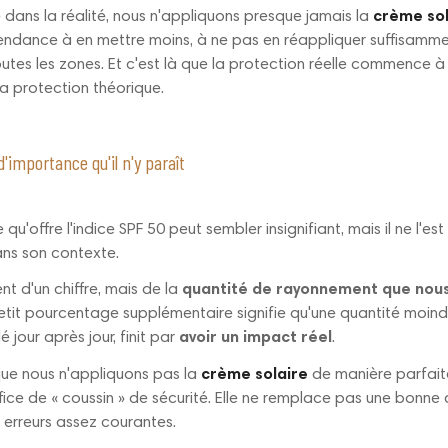
 dans la réalité, nous n'appliquons presque jamais la
crème sol
endance à en mettre moins, à ne pas en réappliquer suffisamme
outes les zones. Et c'est là que la protection réelle commence à
a protection théorique.
'importance qu'il n'y paraît
u'offre l'indice SPF 50 peut sembler insignifiant, mais il ne l'es
ans son contexte.
ent d'un chiffre, mais de la
quantité de rayonnement que nous
etit pourcentage supplémentaire signifie qu'une quantité moin
 jour après jour, finit par
avoir un impact réel
.
que nous n'appliquons pas la
crème solaire
de manière parfait
fice de « coussin » de sécurité. Elle ne remplace pas une bonne a
erreurs assez courantes.