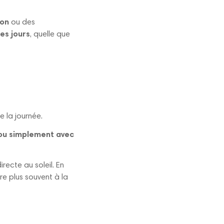
ion
ou des
les jours
, quelle que
e la journée.
s ou simplement avec
irecte au soleil. En
ire plus souvent à la