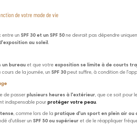
onction de votre mode de vie
x entre un
SPF 30 et un SPF 50
ne devrait pas dépendre uniqueme
d'exposition au soleil
.
s un bureau
et que votre
exposition se limite à de courts tra
cours de la journée, un
SPF 30
peut suffire, à condition de l'ap
lage
que de passer
plusieurs heures à l'extérieur
, que ce soit pour l
nt indispensable pour
protéger votre peau
.
ntense
, comme lors de la
pratique d'un sport en plein air ou 
dé d'utiliser un
SPF 50
ou supérieur
et de le réappliquer fréq