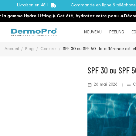
Livraison en 48H
Commande en ligne & téléphon
e Hydra Lifting
☀️ Cet été, hydratez votre peau
☀️
Découvrez la 
NOUVEAU
PEELING
CO
Accueil
Blog
Conseils
SPF 30 ou SPF 50 : la différence est-e
SPF 30 ou SPF 50
date_range
toc
26
mai
2026
C