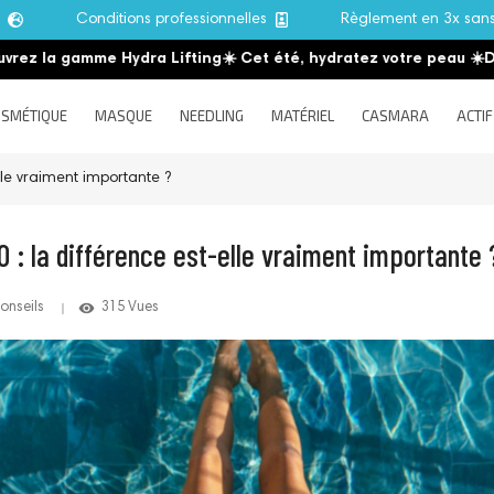
e
Conditions professionnelles
Règlement en 3x san
gamme Hydra Lifting
☀️ Cet été, hydratez votre peau
☀️
Découvrez
SMÉTIQUE
MASQUE
NEEDLING
MATÉRIEL
CASMARA
ACTIF
lle vraiment importante ?
 : la différence est-elle vraiment importante 
remove_red_eye
onseils
315 Vues