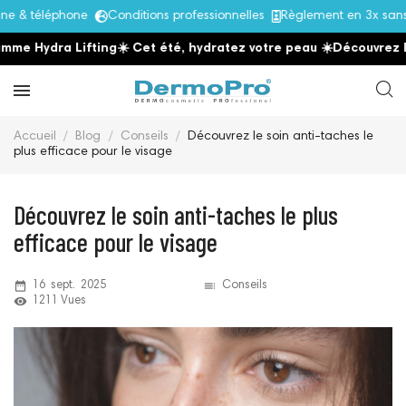
 téléphone
Conditions professionnelles
Règlement en 3x sans fra
dra Lifting
☀️ Cet été, hydratez votre peau
☀️
Découvrez la gamm
Accueil
Blog
Conseils
Découvrez le soin anti-taches le
plus efficace pour le visage
Découvrez le soin anti-taches le plus
efficace pour le visage
date_range
toc
16
sept.
2025
Conseils
remove_red_eye
1211 Vues