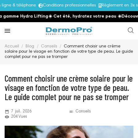
ne & téléphone
Conditions professionnelles
Règlement en 3x sans
mme Hydra Lifting
☀️ Cet été, hydratez votre peau
☀️
Découvrez l
Accueil
Blog
Conseils
Comment choisir une crème
solaire pour le visage en fonction de votre type de peau. Le guide
complet pour ne pas se tromper
Comment choisir une crème solaire pour le
visage en fonction de votre type de peau.
Le guide complet pour ne pas se tromper
date_range
toc
7
juil.
2026
Conseils
remove_red_eye
204 Vues