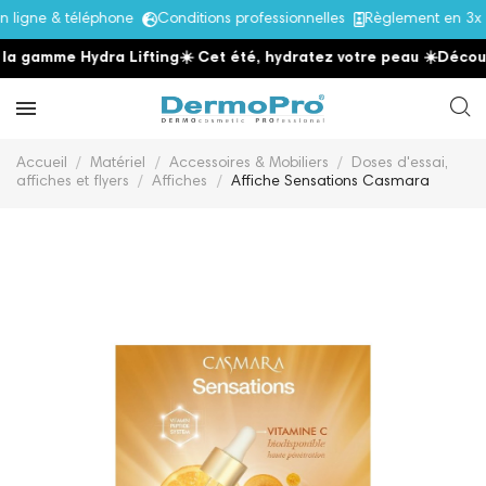
igne & téléphone
Conditions professionnelles
Règlement en 3x s
a gamme Hydra Lifting
☀️ Cet été, hydratez votre peau
☀️
Découvr
Accueil
Matériel
Accessoires & Mobiliers
Doses d'essai,
affiches et flyers
Affiches
Affiche Sensations Casmara