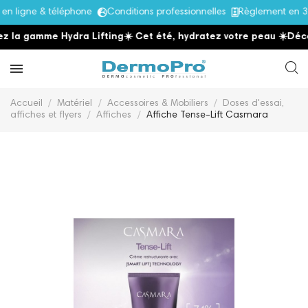
 ligne & téléphone
Conditions professionnelles
Règlement en 3x
 la gamme Hydra Lifting
☀️ Cet été, hydratez votre peau
☀️
Décou
Accueil
Matériel
Accessoires & Mobiliers
Doses d'essai,
affiches et flyers
Affiches
Affiche Tense-Lift Casmara