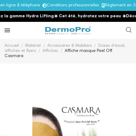
 ligne & téléphone
Conditions professionnelles
Règlement en 3x
 la gamme Hydra Lifting
☀️ Cet été, hydratez votre peau
☀️
Décou
Accueil
Matériel
Accessoires & Mobiliers
Doses d'essai,
affiches et flyers
Affiches
Affiche masque Peel Off
Casmara