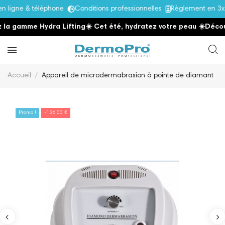
ligne & téléphone
Conditions professionnelles
Règlement en 3x 
a gamme Hydra Lifting
☀️ Cet été, hydratez votre peau
☀️
Découvr
Accueil
Appareil de microdermabrasion à pointe de diamant
Promo !
-136,00 €