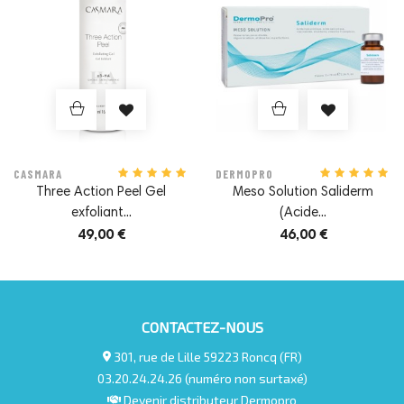
- 9 têtes de diamant de différents diamètres selon les
zones à traiter.
CASMARA
DERMOPRO
Three Action Peel Gel
Meso Solution Saliderm
exfoliant...
(Acide...
49,00 €
46,00 €
CONTACTEZ-NOUS
301, rue de Lille 59223 Roncq (FR)
03.20.24.24.26 (numéro non surtaxé)
Devenir distributeur Dermopro