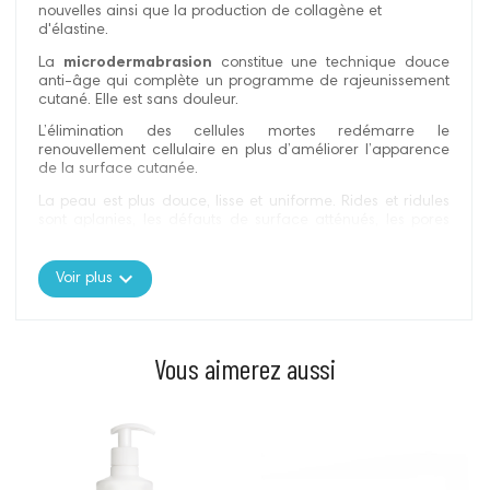
nouvelles ainsi que la production de collagène et
d'élastine.
La
microdermabrasion
constitue une technique douce
anti-âge qui complète un programme de rajeunissement
cutané. Elle est sans douleur.
L’élimination des cellules mortes redémarre le
renouvellement cellulaire en plus d’améliorer l’apparence
de la surface cutanée.
La peau est plus douce, lisse et uniforme. Rides et ridules
sont aplanies, les défauts de surface atténués, les pores
de la peau resserrés.
Le processus d'exfoliation permet de traiter les séquelles
expand_more
Voir plus
d'acné, cicatrices, tatouages et taches pigmentaires
(idéalement en combinaison avec un dépigmentant local).
L'intensité de l'abrasion dépend du temps passé sur la
Vous aimerez aussi
zone cutanée.
Cet appareil simple d'utilisation apporte des résultats
immédiats, sans risque particulier.
Il est livré avec :
Prix
Prix
- 200 ml de lotion pré-traitement
- 30 doses de crèmes réparatrice post-soin
- Un protocole d'utilisation