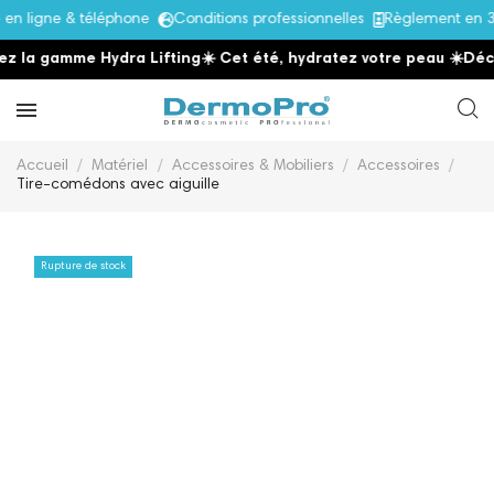
 ligne & téléphone
Conditions professionnelles
Règlement en 3x
z la gamme Hydra Lifting
☀️ Cet été, hydratez votre peau
☀️
Déco
Accueil
Matériel
Accessoires & Mobiliers
Accessoires
Tire-comédons avec aiguille
Rupture de stock