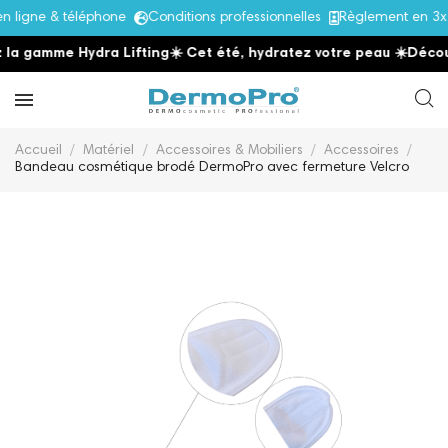
ligne & téléphone
Conditions professionnelles
Règlement en 3x 
a gamme Hydra Lifting
☀️ Cet été, hydratez votre peau
☀️
Découvr
Accueil
Matériel
Accessoires & Mobiliers
Accessoires
Bandeau cosmétique brodé DermoPro avec fermeture Velcro